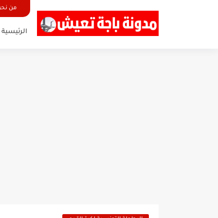
من نح
الرئيسية