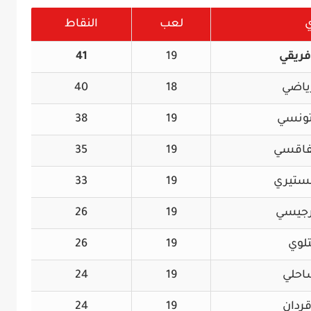
ي
لعب
النقاط
فريقي
19
41
رياضي
18
40
تونسي
19
38
صفاقسي
19
35
نستيري
19
33
جرجيسي
19
26
تلوي
19
26
ساحلي
19
24
قردان
19
24