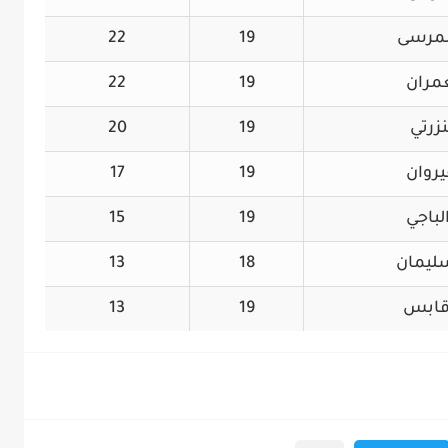
لمرسى
19
22
عمران
19
22
نزرتي
19
20
يروان
19
17
لباجي
19
15
ليمان
18
13
قابس
19
13