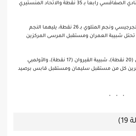
نادي الصفاقسي
رابعاً بـ
35 نقطة
و
الاتحاد المنستيري
الجرجيسي
و
نجم المتلوي
بـ
26 نقطة
، يليهما
النجم
 تحتل
شبيبة العمران
و
مستقبل المرسى
المركزين
(20 نقطة)،
شبيبة القيروان
(17 نقطة)، و
الأولمبي
مستقبل سليمان
و
مستقبل قابس
برصيد
1)