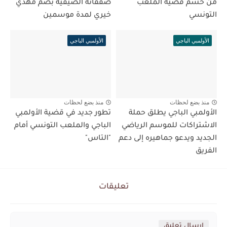
من حسم قضية الملعب
صفقاته الصيفية بضم مهدي
التونسي
خيري لمدة موسمين
الأولمبي الباجي
الأولمبي الباجي
منذ بضع لحظات
منذ بضع لحظات
الأولمبي الباجي يطلق حملة
تطور جديد في قضية الأولمبي
الاشتراكات للموسم الرياضي
الباجي والملعب التونسي أمام
الجديد ويدعو جماهيره إلى دعم
"التاس"
الفريق
تعليقات
إرسال تعليق